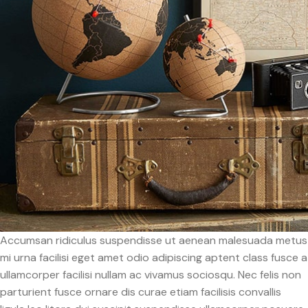
Accumsan ridiculus suspendisse ut aenean malesuada metus
mi urna facilisi eget amet odio adipiscing aptent class fusce a
ullamcorper facilisi nullam ac vivamus sociosqu. Nec felis non
parturient fusce ornare dis curae etiam facilisis convallis