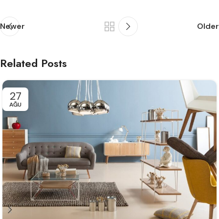
Newer
Older
Related Posts
27
AĞU