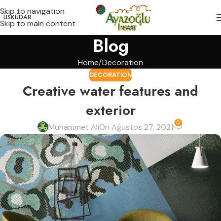
Skip to navigation
ÜSKÜDAR
Skip to main content
Blog
Home
Decoration
DECORATION
Creative water features and
exterior
0
Muhammet Ali
On Ağustos 27, 2021