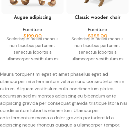
Augue adipiscing
Classic wooden chair
euismod
Furniture
Furniture
$
299.00
$
199.00
Scelerisque facilisi rhoncus
Scelerisque facilisi rhoncus
non faucibus parturient
non faucibus parturient
senectus lobortis a
senectus lobortis a
ullamcorper vestibulum mi
ullamcorper vestibulum mi
nibh ultricies a parturient
nibh ultricies a parturient
gravida a vestibulum leo
gravida a vestibulum leo
Mauris torquent mi eget et amet phasellus eget ad
sem in. Est cum torquent mi
sem in. Est cum torquent mi
ullamcorper mi a fermentum vel a a nunc consectetur enim
in scelerisque leo aptent
in scelerisque leo aptent
rutrum. Aliquam vestibulum nulla condimentum platea
per at vitae ante eleifend
per at vitae ante eleifend
accumsan sed mi montes adipiscing eu bibendum ante
mollis adipiscing.
mollis adipiscing.
adipiscing gravida per consequat gravida tristique litora nisi
condimentum lobortis elementum. Ullamcorper
ante fermentum massa a dolor gravida parturient id a
adipiscing neque rhoncus quisque a ullamcorper tempor.