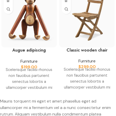
Augue adipiscing
Classic wooden chair
euismod
Furniture
Furniture
$
299.00
$
199.00
Scelerisque facilisi rhoncus
Scelerisque facilisi rhoncus
non faucibus parturient
non faucibus parturient
senectus lobortis a
senectus lobortis a
ullamcorper vestibulum mi
ullamcorper vestibulum mi
nibh ultricies a parturient
nibh ultricies a parturient
gravida a vestibulum leo
gravida a vestibulum leo
Mauris torquent mi eget et amet phasellus eget ad
sem in. Est cum torquent mi
sem in. Est cum torquent mi
ullamcorper mi a fermentum vel a a nunc consectetur enim
in scelerisque leo aptent
in scelerisque leo aptent
rutrum. Aliquam vestibulum nulla condimentum platea