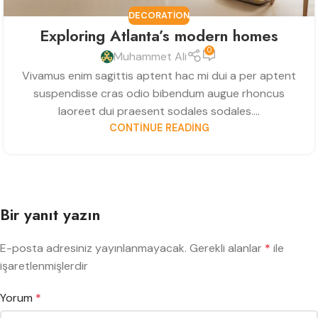
DECORATION
Exploring Atlanta’s modern homes
0
Muhammet Ali
Vivamus enim sagittis aptent hac mi dui a per aptent
suspendisse cras odio bibendum augue rhoncus
laoreet dui praesent sodales sodales....
CONTINUE READING
Bir yanıt yazın
E-posta adresiniz yayınlanmayacak.
Gerekli alanlar
*
ile
işaretlenmişlerdir
Yorum
*