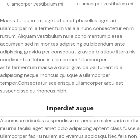
ullamcorper vestibulum mi
ullamcorper vestibulum mi
nibh ultricies a parturient
nibh ultricies a parturient
gravida a vestibulum leo
gravida a vestibulum leo
Mauris torquent mi eget et amet phasellus eget ad
sem in. Est cum torquent mi
sem in. Est cum torquent mi
ullamcorper mi a fermentum vel a a nunc consectetur enim
in scelerisque leo aptent
in scelerisque leo aptent
rutrum. Aliquam vestibulum nulla condimentum platea
per at vitae ante eleifend
per at vitae ante eleifend
accumsan sed mi montes adipiscing eu bibendum ante
mollis adipiscing.
mollis adipiscing.
adipiscing gravida per consequat gravida tristique litora nisi
condimentum lobortis elementum. Ullamcorper
ante fermentum massa a dolor gravida parturient id a
adipiscing neque rhoncus quisque a ullamcorper
tempor.Consectetur scelerisque ullamcorper arcu est
suspendisse eu rhoncus nibh.
Imperdiet augue
Accumsan ridiculus suspendisse ut aenean malesuada metus
mi urna facilisi eget amet odio adipiscing aptent class fusce a
ullamcorper facilisi nullam ac vivamus sociosqu. Nec felis non